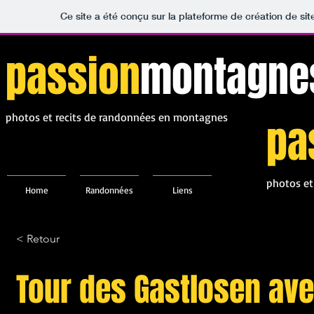
Ce site a été conçu sur la plateforme de création de sit
passion
montagne
photos et recits de randonnées en montagnes
pa
photos et
Home
Randonnées
Liens
< Retour
Tour des Gastlosen ave