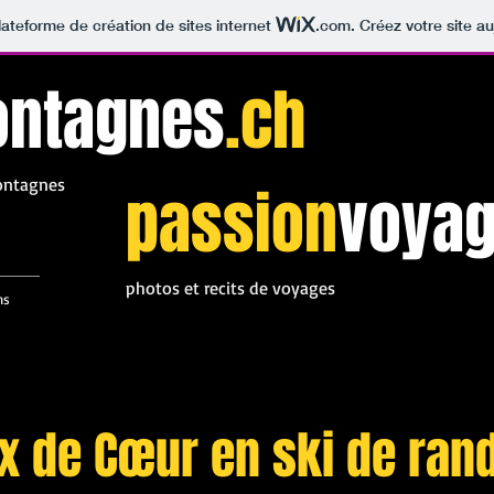
lateforme de création de sites internet
.com
. Créez votre site au
ntagnes
.ch
montagnes
passion
voya
photos et recits de voyages
ns
ix de Cœur en ski de ran