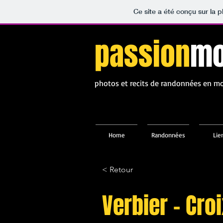
Ce site a été conçu sur la p
passion
mo
photos et recits de randonnées en 
Home
Randonnées
Lie
< Retour
Verbier – Cro