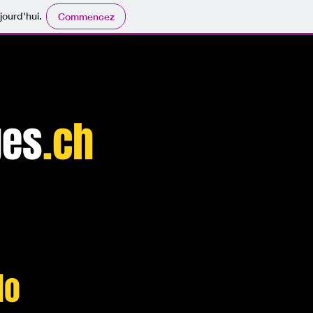
jourd'hui.
Commencez
ges
.ch
do