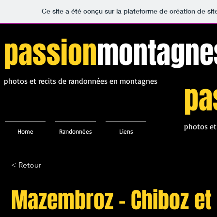
Ce site a été conçu sur la plateforme de création de sit
passion
montagne
photos et recits de randonnées en montagnes
pa
photos et
Home
Randonnées
Liens
< Retour
Mazembroz – Chiboz et