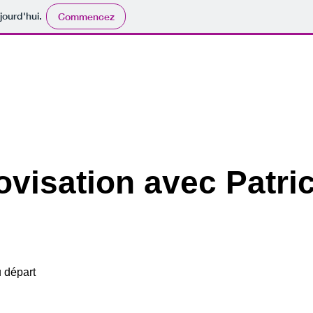
jourd'hui.
Commencez
visation avec Patri
u départ