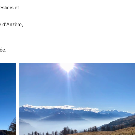
estiers et
e d’Anzère,
née.