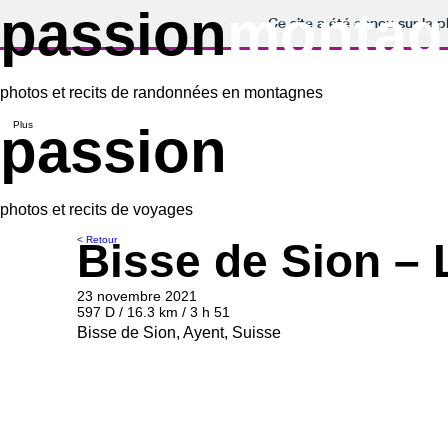
passion
montag
Ce site a été conçu sur la p
photos et recits de randonnées en montagnes
passion
voyage
Plus
photos et recits de voyages
< Retour
Bisse de Sion – 
23 novembre 2021
597 D / 16.3 km / 3 h 51
Bisse de Sion, Ayent, Suisse