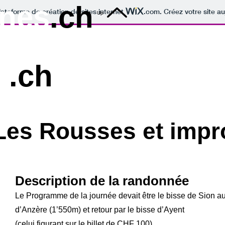
nes
.ch
lateforme de création de sites internet
.com
. Créez votre site au
Up
s
.ch
Les Rousses et impro
Description de la randonnée
Le Programme de la journée devait être le bisse de Sion a
d’Anzère (1’550m) et retour par le bisse d’Ayent
(celui figurant sur le billet de CHF 100)